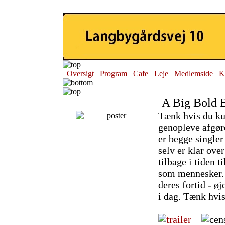
Oversigt
Program
Cafe
Leje
Medlemside
K
A Big Bold B
Tænk hvis du ku
genopleve afgør
er begge singler
selv er klar over
tilbage i tiden 
som mennesker. 
deres fortid - ø
i dag. Tænk hvis